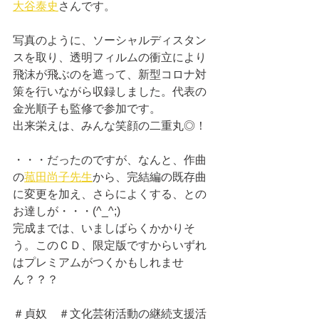
大谷泰史
さんです。
写真のように、ソーシャルディスタン
スを取り、透明フィルムの衝立により
飛沫が飛ぶのを遮って、新型コロナ対
策を行いながら収録しました。代表の
金光順子も監修で参加です。
出来栄えは、みんな笑顔の二重丸◎！
・・・だったのですが、なんと、作曲
の
菰田尚子先生
から、完結編の既存曲
に変更を加え、さらによくする、との
お達しが・・・(^_^;)
完成までは、いましばらくかかりそ
う。このＣＤ、限定版ですからいずれ
はプレミアムがつくかもしれませ
ん？？？
＃貞奴　＃文化芸術活動の継続支援活